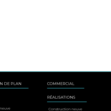
ation complète
omplète
N DE PLAN
COMMERCIAL
RÉALISATIONS
 neuve
Construction neuve