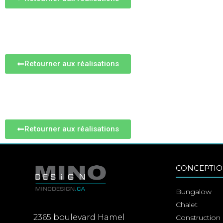
Campagne français – Rénov
Retourner aux réalisations
Lumineuse – Rénovation c
Retourner aux réalisations
CONCEPTIO
Bungalow
Chalet
2365 boulevard Hamel
Construction