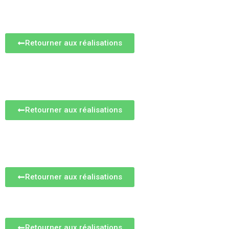
La méconnaissable – Rénov
Retourner aux réalisations
L’alliage – Rénovation comp
Retourner aux réalisations
Le clandestin – Rénovation
Retourner aux réalisations
Retourner aux réalisations