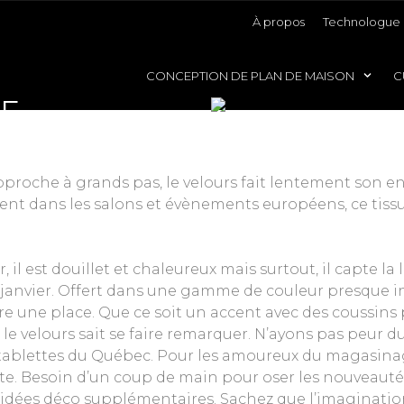
À propos
Technologue 
CONCEPTION DE PLAN DE MAISON
C
LE
 approche à grands pas, le velours fait lentement son 
ent dans les salons et évènements européens, ce tiss
 il est douillet et chaleureux mais surtout, il capte l
anvier. Offert dans une gamme de couleur presque inf
 faire une place. Que ce soit un accent avec des coussi
 le velours sait se faire remarquer. N’ayons pas peur
 tablettes du Québec. Pour les amoureux du magasinag
aite. Besoin d’un coup de main pour oser les nouveau
 idées déco supplémentaires. Sachez que l’imagination 