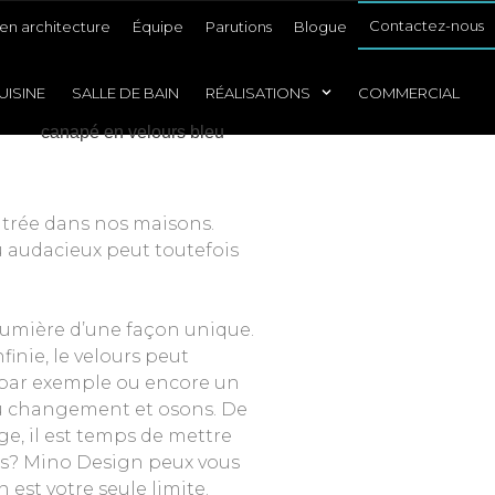
Contactez-nous
en architecture
Équipe
Parutions
Blogue
UISINE
SALLE DE BAIN
RÉALISATIONS
COMMERCIAL
entrée dans nos maisons.
u audacieux peut toutefois
a lumière d’une façon unique.
inie, le velours peut
ns par exemple ou encore un
 du changement et osons. De
e, il est temps de mettre
tés? Mino Design peux vous
est votre seule limite.