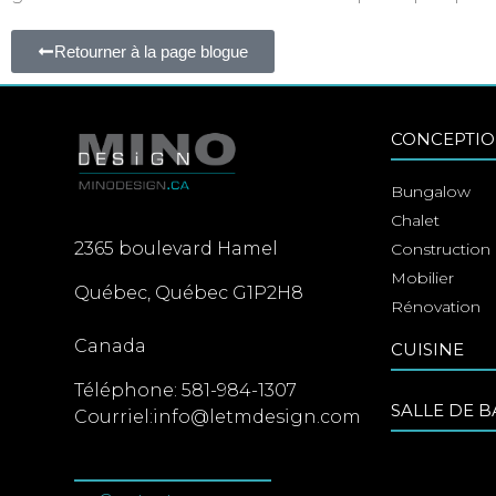
Retourner à la page blogue
CONCEPTIO
Bungalow
Chalet
2365 boulevard Hamel
Construction
Mobilier
Québec
,
Québec
G1P2H8
Rénovation
Canada
CUISINE
Téléphone:
581-984-1307
SALLE DE B
Courriel:
info@letmdesign.com