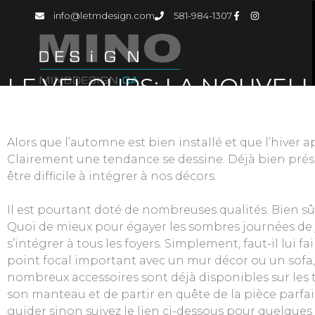
info@letmdesign.com
581-984-1307
LE VELOURS: LA NOUVEL
TENDANCE
Alors que l’automne est bien installé et que l’hiver
Clairement une tendance se dessine. Déjà bien prés
être difficile à intégrer à nos décors.
Il est pourtant doté de nombreuses qualités. Bien sûr,
Quoi de mieux pour égayer les sombres journées de j
s’intégrer à tous les foyers. Simplement, faut-il lui
point focal important avec un mur décor ou un sofa,
nombreux accessoires sont déjà disponibles sur les
son manteau et de partir en quête de la pièce parf
guider sinon suivez le lien ci-dessous pour quelques